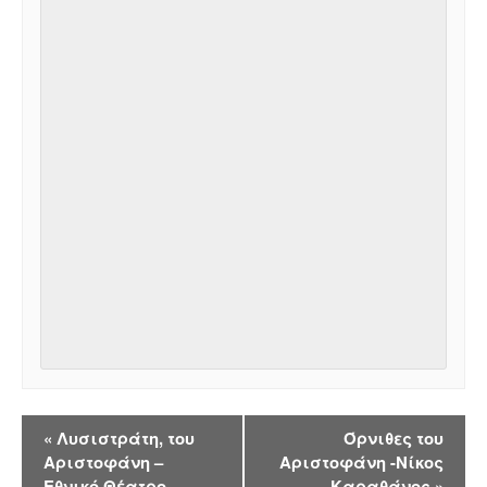
Εκδήλωση
«
Λυσιστράτη, του
Όρνιθες του
Navigation
Αριστοφάνη –
Αριστοφάνη -Νίκος
Εθνικό Θέατρο-
Καραθάνος
»