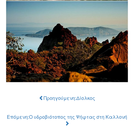
Προηγούμενη:Δίολκος
Επόμενη:Ο υδροβιότοπος της Ψήφτας στη Καλλονή